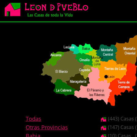
Todas
(443) Casas
Otras Provincias
(147) Casas
Babia
(10) Casas