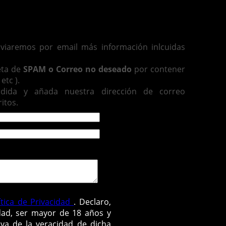
enviaremos por email más información inlcuidas
eta de
SPAM o Correo no deseado
por contener
etc ).
rdida y añada nuestra dirección de correo
itos.
ítica de Privacidad
. Declaro,
dad, ser mayor de 18 años y
va de la veracidad de dicha