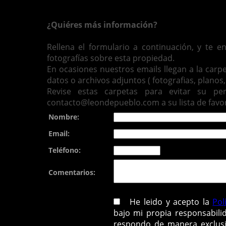
¿Quiéres más información?
Rellena el formulario a continuación, y te 
fotografías sobre esta propiedad.
En ocasiones nuestros emails llegan a la carp
datos o archivos adjuntos ( fotografias, planos, 
Revise estas carpetas para evitar su pe
contacto@leondepueblo.com a su lista de favor
Nombre:
Email:
Teléfono:
Comentarios:
He leido y acepto la
Pol
bajo mi propia responsabili
respondo de manera exclusi