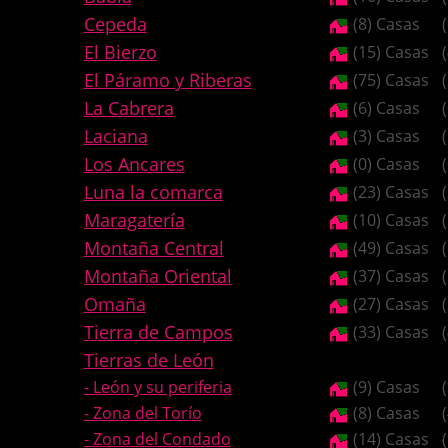
Cepeda
(8) Casas
El Bierzo
(15) Casas
El Páramo y Riberas
(75) Casas
La Cabrera
(6) Casas
Laciana
(3) Casas
Los Ancares
(0) Casas
Luna la comarca
(23) Casas
Maragatería
(10) Casas
Montaña Central
(49) Casas
Montaña Oriental
(37) Casas
Omaña
(27) Casas
Tierra de Campos
(33) Casas
Tierras de León
- León y su periferia
(9) Casas
- Zona del Torío
(8) Casas
- Zona del Condado
(14) Casas