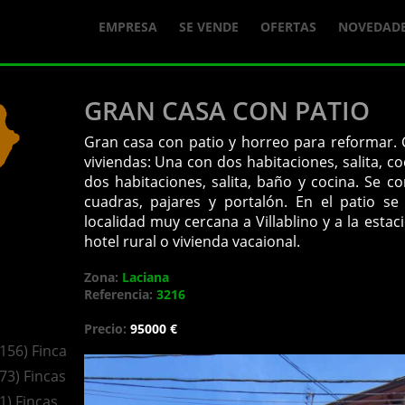
EMPRESA
SE VENDE
OFERTAS
NOVEDAD
GRAN CASA CON PATIO
Gran casa con patio y horreo para reformar. 
viviendas: Una con dos habitaciones, salita, co
dos habitaciones, salita, baño y cocina. Se 
cuadras, pajares y portalón. En el patio s
localidad muy cercana a Villablino y a la esta
hotel rural o vivienda vacaional.
Zona:
Laciana
Referencia:
3216
Precio:
95000 €
(156) Fincas
(73) Fincas
(1) Fincas