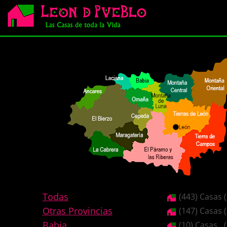
Todas
(443) Casas
Otras Provincias
(147) Casas
Babia
(10) Casas