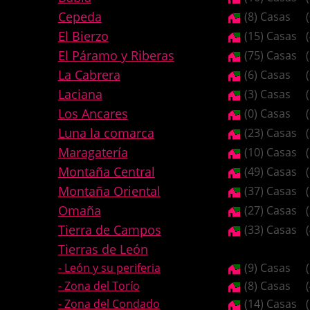
Cepeda
(8) Casas
El Bierzo
(15) Casas
El Páramo y Riberas
(75) Casas
La Cabrera
(6) Casas
Laciana
(3) Casas
Los Ancares
(0) Casas
Luna la comarca
(23) Casas
Maragatería
(10) Casas
Montaña Central
(49) Casas
Montaña Oriental
(37) Casas
Omaña
(27) Casas
Tierra de Campos
(33) Casas
Tierras de León
- León y su periferia
(9) Casas
- Zona del Torío
(8) Casas
- Zona del Condado
(14) Casas