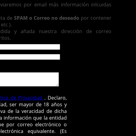
enviaremos por email más información inlcuidas
eta de
SPAM o Correo no deseado
por contener
etc ).
rdida y añada nuestra dirección de correo
itos.
ítica de Privacidad
. Declaro,
dad, ser mayor de 18 años y
va de la veracidad de dicha
la información que la entidad
e por correo electrónico o
ctrónica equivalente. (Es