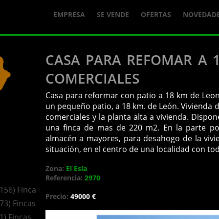
EMPRESA
SE VENDE
OFERTAS
NOVEDAD
CASA PARA REFOMAR A 
COMERCIALES
Casa para reformar con patio a 18 km de Leon
un pequeño patio, a 18 km. de León. Vivienda d
comerciales y la planta alta a vivienda. Disp
una finca de mas de 220 m2. En la parte po
almacén a mayores, para desahogo de la vivien
situación, en el centro de una localidad con to
Zona:
El Esla
Referencia:
2970
(156) Fincas
Precio:
49000 €
(73) Fincas
(1) Fincas