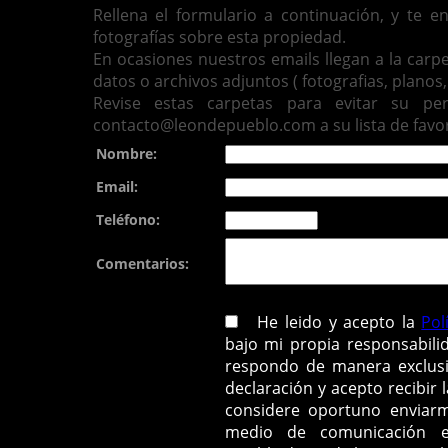
Rellena el formulario a continuación, y te 
fotografías sobre esta propiedad.
En ocasiones nuestros emails llegan a la carp
datos o archivos adjuntos ( fotografias, planos, 
Revise estas carpetas para evitar su pe
contacto@leondepueblo.com a su lista de favor
Nombre:
Email:
Teléfono:
Comentarios:
He leido y acepto la
Pol
bajo mi propia responsabili
respondo de manera exclusi
declaración y acepto recibir 
considere oportuno enviarm
medio de comunicación ele