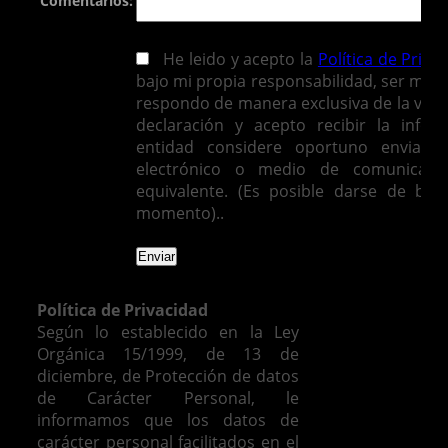
Comentarios:
He leido y acepto la
Política de Priva
bajo mi propia responsabilidad, ser mayo
respondo de manera exclusiva de la vera
declaración y acepto recibir la infor
entidad considere oportuno enviarm
electrónico o medio de comunicació
equivalente. (Es posible darse de baj
momento)..
Política de Privacidad
Según lo establecido en la Ley
Orgánica 15/1999, de 13 de
diciembre, de Protección de datos
de Carácter Personal, le
informamos que los datos de
carácter personal facilitados en el