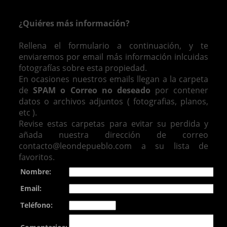
¿Quiéres más información?
Rellena el formulario a continuación, y te
enviaremos por email más información inlcuidas
fotografías sobre esta propiedad.
En ocasiones nuestros emails llegan a la carpeta
de
SPAM o Correo no deseado
por contener
datos o archivos adjuntos ( fotografias, planos,
etc ).
Revise estas carpetas para evitar su perdida y
añada nuestra dirección de correo
contacto@leondepueblo.com a su lista de
favoritos.
Nombre:
Email:
Teléfono: