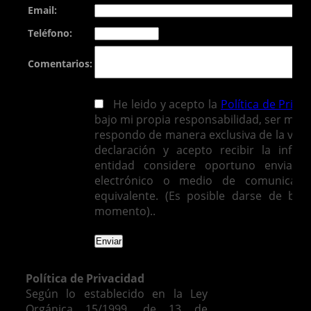
Email:
Teléfono:
Comentarios:
He leido y acepto la
Política de Priva
bajo mi propia responsabilidad, ser mayo
respondo de manera exclusiva de la vera
declaración y acepto recibir la infor
entidad considere oportuno enviarm
electrónico o medio de comunicació
equivalente. (Es posible darse de baj
momento)..
Política de Privacidad
Según lo establecido en la Ley
Orgánica 15/1999, de 13 de