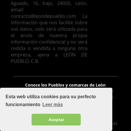
Aguado, 16, bajo, 24005, León,
email:
contacto@leondepueblo.com
La
información que nos facilite sobre
sus datos, solo será utilizada para
el envío de nuestra propia
información confidencial y no será
cedida o vendida a ninguna otra
empresa, ajena a LEÓN DE
PUEBLO, C.B.
Venta de casas en León
Conoce los Pueblos y comarcas de León
León De Pueblo, C.B. - Avda. José Aguado 16
Esta web utiliza cookies para su perfecto
Bajo, 24005, León - mapa - Móvil: 626 425 510 -
Oficina: 987 100 977 - Fax 987 209 283
funcionamiento
Leer más
contacto@leondepueblo.com
-
Aviso legal
Implementado por
Cuadruple.com
.
Aceptar
Soluciones de diseño de páginas web y Tiendas
Online .