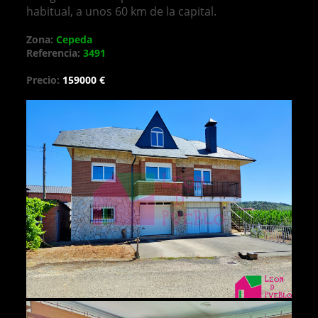
habitual, a unos 60 km de la capital.
Zona:
Cepeda
Referencia:
3491
Precio:
159000 €