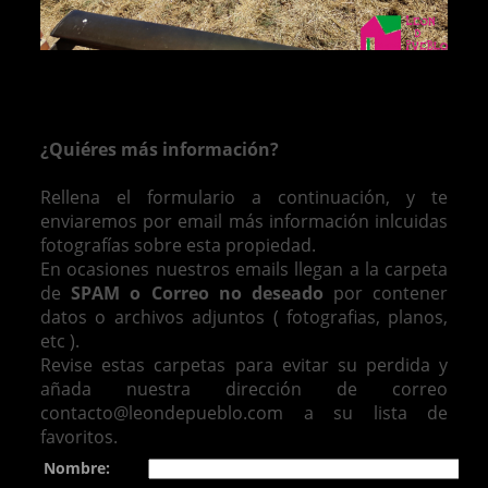
¿Quiéres más información?
Rellena el formulario a continuación, y te
enviaremos por email más información inlcuidas
fotografías sobre esta propiedad.
En ocasiones nuestros emails llegan a la carpeta
de
SPAM o Correo no deseado
por contener
datos o archivos adjuntos ( fotografias, planos,
etc ).
Revise estas carpetas para evitar su perdida y
añada nuestra dirección de correo
contacto@leondepueblo.com a su lista de
favoritos.
Nombre: