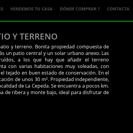
ES
VENDEMOS TU CASA
DÓNDE COMPRAR ?
CONTACTA
IO Y TERRENO
patio y terreno. Bonita propiedad compuesta de
ás un patio central y un solar urbano anexo. Las
uídos, a los que hay que añadir el terreno
nta con varias habitaciones muy soleadas, con
 el tejado en buen estado de conservación. En el
cación de unos 30 m². Propiedad independiente,
localidad de La Cepeda. Se encuentra a pocos km.
na de ribera y monte bajo, ideal para disfrutar de