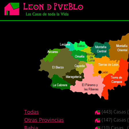
Todas
(443) Casas
Otras Provincias
(147) Casas
Babia
(10) Casas