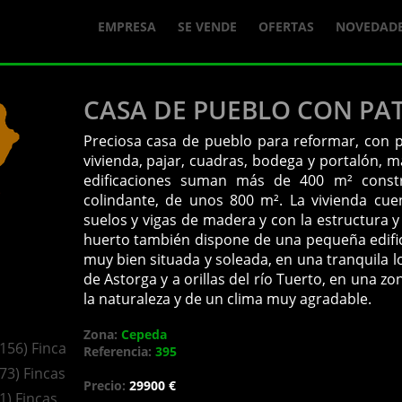
EMPRESA
SE VENDE
OFERTAS
NOVEDAD
CASA DE PUEBLO CON PAT
Preciosa casa de pueblo para reformar, con 
vivienda, pajar, cuadras, bodega y portalón, m
edificaciones suman más de 400 m² constr
colindante, de unos 800 m². La vivienda cue
suelos y vigas de madera y con la estructura y
huerto también dispone de una pequeña edifi
muy bien situada y soleada, en una tranquila 
de Astorga y a orillas del río Tuerto, en una zo
la naturaleza y de un clima muy agradable.
Zona:
Cepeda
(156) Fincas
Referencia:
395
(73) Fincas
Precio:
29900 €
(1) Fincas