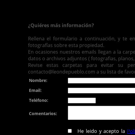
¿Quiéres más información?
Rellena el formulario a continuación, y te 
fotografías sobre esta propiedad.
En ocasiones nuestros emails llegan a la carp
datos o archivos adjuntos ( fotografias, planos, 
Revise estas carpetas para evitar su pe
contacto@leondepueblo.com a su lista de favor
Nombre:
Email:
Teléfono:
Comentarios:
He leido y acepto la
Pol