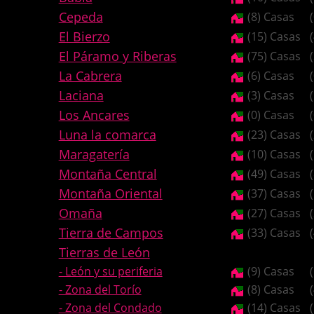
Cepeda
(8) Casas
El Bierzo
(15) Casas
El Páramo y Riberas
(75) Casas
La Cabrera
(6) Casas
Laciana
(3) Casas
Los Ancares
(0) Casas
Luna la comarca
(23) Casas
Maragatería
(10) Casas
Montaña Central
(49) Casas
Montaña Oriental
(37) Casas
Omaña
(27) Casas
Tierra de Campos
(33) Casas
Tierras de León
- León y su periferia
(9) Casas
- Zona del Torío
(8) Casas
- Zona del Condado
(14) Casas