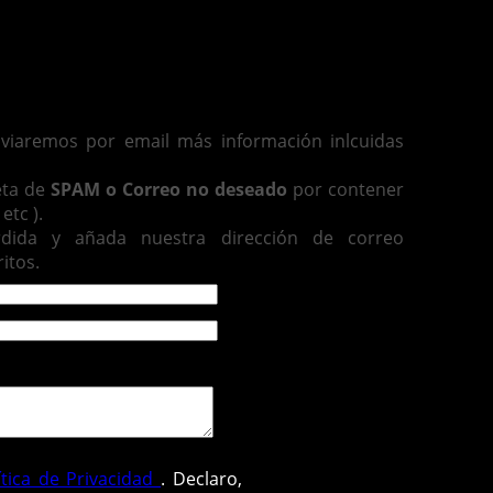
enviaremos por email más información inlcuidas
eta de
SPAM o Correo no deseado
por contener
etc ).
rdida y añada nuestra dirección de correo
itos.
ítica de Privacidad
. Declaro,