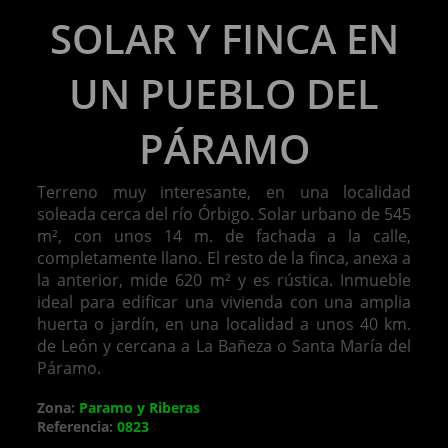
SOLAR Y FINCA EN
UN PUEBLO DEL
PÁRAMO
Terreno muy interesante, en una localidad
soleada cerca del río Órbigo. Solar urbano de 545
m², con unos 14 m. de fachada a la calle,
completamente llano. El resto de la finca, anexa a
la anterior, mide 620 m² y es rústica. Inmueble
ideal para edificar una vivienda con una amplia
huerta o jardín, en una localidad a unos 40 km.
de León y cercana a La Bañeza o Santa María del
Páramo.
Zona:
Paramo y Riberas
Referencia:
0823