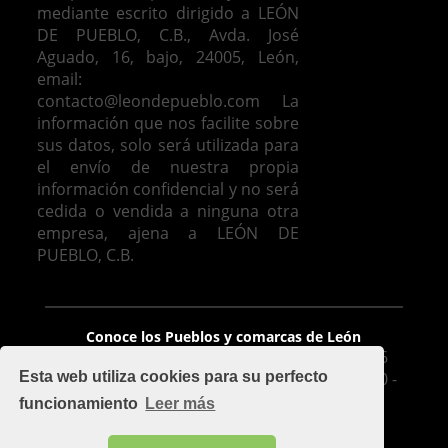
mediante escrito dirigido a LEÓN
DE PUEBLO, C.B., Avda. José
Aguado, 16, bajo, 24005, León,
email:
contacto@leondepueblo.com
La
información que nos facilite sobre
sus datos, solo será utilizada para
el envío de nuestra propia
información confidencial y no será
cedida o vendida a ninguna otra
empresa, ajena a LEÓN DE
PUEBLO, C.B.
Venta de casas en León
Conoce los Pueblos y comarcas de León
León De Pueblo, C.B. - Avda. José Aguado 16
Bajo, 24005, León - mapa - Móvil: 626 425 510 -
Esta web utiliza cookies para su perfecto
Oficina: 987 100 977 - Fax 987 209 283
funcionamiento
Leer más
contacto@leondepueblo.com
-
Aviso legal
Implementado por
Cuadruple.com
.