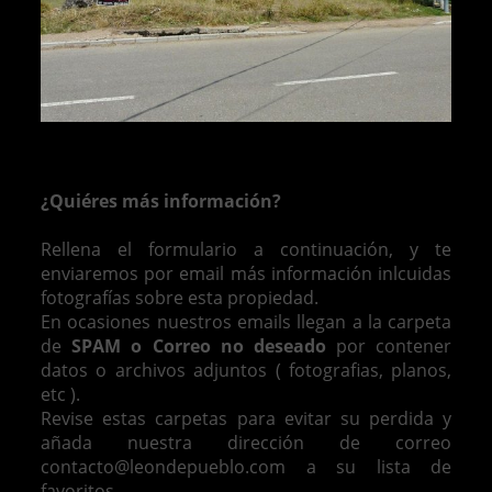
¿Quiéres más información?
Rellena el formulario a continuación, y te
enviaremos por email más información inlcuidas
fotografías sobre esta propiedad.
En ocasiones nuestros emails llegan a la carpeta
de
SPAM o Correo no deseado
por contener
datos o archivos adjuntos ( fotografias, planos,
etc ).
Revise estas carpetas para evitar su perdida y
añada nuestra dirección de correo
contacto@leondepueblo.com a su lista de
favoritos.