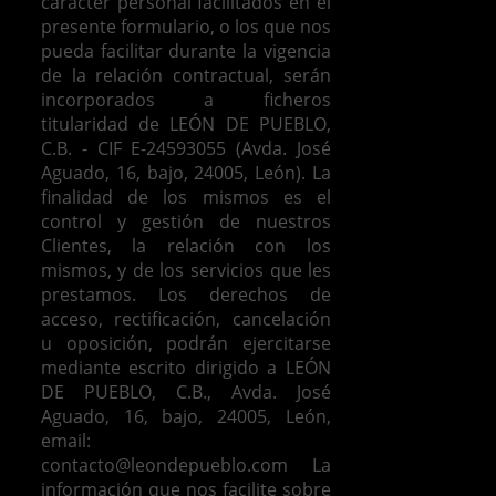
carácter personal facilitados en el
presente formulario, o los que nos
pueda facilitar durante la vigencia
de la relación contractual, serán
incorporados a ficheros
titularidad de LEÓN DE PUEBLO,
C.B. - CIF E-24593055 (Avda. José
Aguado, 16, bajo, 24005, León). La
finalidad de los mismos es el
control y gestión de nuestros
Clientes, la relación con los
mismos, y de los servicios que les
prestamos.
Los derechos de
acceso, rectificación, cancelación
u oposición, podrán ejercitarse
mediante escrito dirigido a LEÓN
DE PUEBLO, C.B., Avda. José
Aguado, 16, bajo, 24005, León,
email:
contacto@leondepueblo.com
La
información que nos facilite sobre