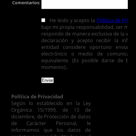
Comentarios:
He leido y acepto la
Política de Priva
bajo mi propia responsabilidad, ser mayo
respondo de manera exclusiva de la vera
declaración y acepto recibir la infor
entidad considere oportuno enviarm
electrónico o medio de comunicació
equivalente. (Es posible darse de baj
momento)..
Política de Privacidad
Según lo establecido en la Ley
Orgánica 15/1999, de 13 de
diciembre, de Protección de datos
de Carácter Personal, le
informamos que los datos de