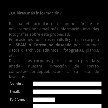
¿Quiéres más información?
Rellena el formulario a continuación, y te
enviaremos por email más información inlcuidas
fotografías sobre esta propiedad.
En ocasiones nuestros emails llegan a la carpeta
de
SPAM o Correo no deseado
por contener
datos o archivos adjuntos ( fotografias, planos,
etc ).
Revise estas carpetas para evitar su perdida y
añada nuestra dirección de correo
contacto@leondepueblo.com a su lista de
favoritos.
Nombre:
Email:
Teléfono: