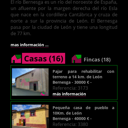
El río Bernesga es un río del noroeste de España,
un afluente por la margen derecha del río Esla
que nace en la cordillera Cantábrica y cruza de
norte a sur la provincia de León. El Bernesga
pasa por la ciudad de León y tiene una longitud
de 77 km.
mas información ...
Casas (16)
Fincas (18)
Pajar para rehabilitar con
terreno a 14 km. de León
Bernesga - 30000 € -
Referencia: 3173
más información
Pequeña casa de pueblo a
10Km. de León
Bernesga - 40000 € -
Referencia: 3380