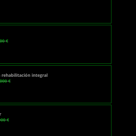
00 €
rehabilitación integral
000 €
r
00 €