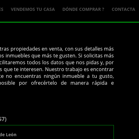
ES
VENDEMOS TU CASA
DÓNDE COMPRAR ?
CONTACTA
ras propiedades en venta, con sus detalles más
os inmuebles que más te gusten. Si solicitas más
cilitaremos todos los datos que nos pidas y, por
s que te interesen.
Nuestro trabajo es encontrar
nte no encuentras ningún inmueble a tu gusto,
osible por ofrecértelo de manera rápida e
57)
 de León