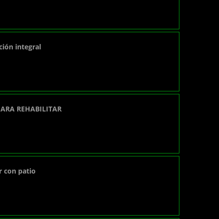
ción integral
PARA REHABILITAR
r con patio