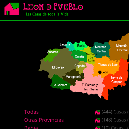
Todas
(444) Casas
Otras Provincias
(148) Casas
Babia
(10) Casas