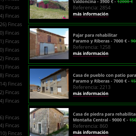
Valdoncina - 3900 € -
12000 €
(0) Fincas
Referencia: 2854
más información
(4) Fincas
(26) Fincas
(0) Fincas
Pajar para rehabilitar
(1) Fincas
Paramo y Riberas - 7000 € -
90
Referencia: 1258
(0) Fincas
más información
(2) Fincas
(1) Fincas
(8) Fincas
Casa de pueblo con patio para 
Paramo y Riberas - 7000 € -
15
(14) Fincas
Referencia: 2213
(2) Fincas
más información
(4) Fincas
Casa de piedra para rehabilita
(6) Fincas
Montaña Central - 9000 € -
150
(4) Fincas
Referencia: 860
más información
(10) Fincas