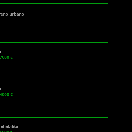
rreno urbano
o
7000 €
o
4000 €
rehabilitar
6000 €