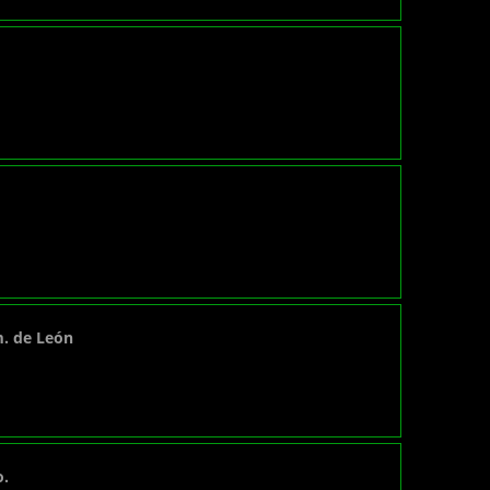
m. de León
o.