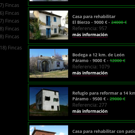
(7) Fincas
(6) Fincas
Casa para rehabilitar
(7) Fincas
El Bierzo - 9000 € -
24000 €
Referencia: 957
(8) Fincas
más información
(8) Fincas
(18) Fincas
Bodega a 12 km. de León
Páramo - 9000 € -
12000 €
Referencia: 1079
más información
Refugio para reformar a 14 k
Páramo - 9500 € -
29000 €
Referencia: 277
más información
Casa para rehabilitar con pati