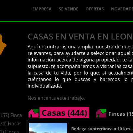
EMPRESA
SE VENDE
OFERTAS
NOVEDAD
CASAS EN VENTA EN LEON
Aquí encontrarás una amplia muestra de nuest
relevantes, para ayudarte a seleccionar aquell
información acerca de alguna propiedad, te fa
supuesto, te acompañaremos a visitar las casa
la casa de tu vida, por lo que, si actualme
cuéntanos lo que buscas y haremos lo p
individualizada.
Nos encanta este trabajo.
Casas (444)
Fincas (1
(157) Fincas
(74) Fincas
Bodega subterránea a 10 km.
(1) Fincas