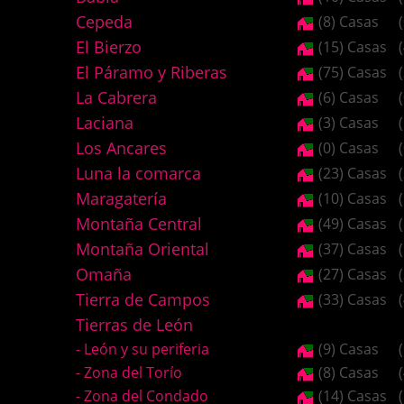
Cepeda
(8) Casas
El Bierzo
(15) Casas
El Páramo y Riberas
(75) Casas
La Cabrera
(6) Casas
Laciana
(3) Casas
Los Ancares
(0) Casas
Luna la comarca
(23) Casas
Maragatería
(10) Casas
Montaña Central
(49) Casas
Montaña Oriental
(37) Casas
Omaña
(27) Casas
Tierra de Campos
(33) Casas
Tierras de León
- León y su periferia
(9) Casas
- Zona del Torío
(8) Casas
- Zona del Condado
(14) Casas