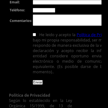
Email:
Teléfono:
Comentarios:
He leido y acepto la
Política de Priva
bajo mi propia responsabilidad, ser mayo
respondo de manera exclusiva de la vera
declaración y acepto recibir la infor
entidad considere oportuno enviarm
electrónico o medio de comunicació
equivalente. (Es posible darse de baj
momento)..
Política de Privacidad
Según lo establecido en la Ley
Orgánica 15/1999, de 13 de