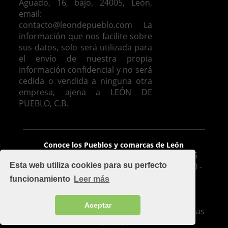
Aguado, 16, bajo, 24005, León,
email:
contacto@leondepueblo.com
La
información que nos facilite sobre
sus datos, solo será utilizada para
el envío de nuestra propia
información confidencial y no será
cedida o vendida a ninguna otra
empresa, ajena a LEÓN DE
PUEBLO, C.B.
Venta de casas en León
Conoce los Pueblos y comarcas de León
León De Pueblo, C.B. - Avda. José Aguado 16
Bajo, 24005, León - mapa - Móvil: 626 425 510 -
Esta web utiliza cookies para su perfecto
Oficina: 987 100 977 - Fax 987 209 283
funcionamiento
Leer más
contacto@leondepueblo.com
-
Aviso legal
Implementado por
Cuadruple.com
.
Aceptar
Soluciones de diseño de páginas web y Tiendas
Online .