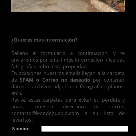
¿Quiéres más información?
Rellena el formulario a continuación, y te
enviaremos por email más información inlcuidas
fotografías sobre esta propiedad.
En ocasiones nuestros emails llegan a la carpeta
de
SPAM o Correo no deseado
por contener
datos o archivos adjuntos ( fotografias, planos,
etc ).
Revise estas carpetas para evitar su perdida y
añada nuestra dirección de correo
contacto@leondepueblo.com a su lista de
favoritos.
Nombre: