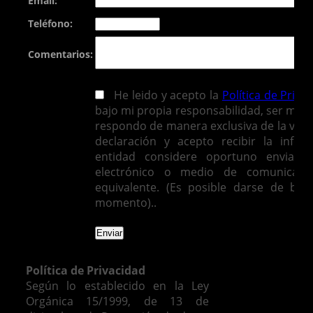
Email:
Teléfono:
Comentarios:
He leido y acepto la
Política de Priva
bajo mi propia responsabilidad, ser mayo
respondo de manera exclusiva de la vera
declaración y acepto recibir la infor
entidad considere oportuno enviarm
electrónico o medio de comunicació
equivalente. (Es posible darse de baj
momento)..
Política de Privacidad
Según lo establecido en la Ley
Orgánica 15/1999, de 13 de