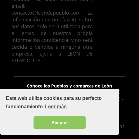
email:
contacto@leondepueblo.com
La
información que nos facilite sobre
sus datos, solo será utilizada para
el envío de nuestra propia
información confidencial y no será
cedida o vendida a ninguna otra
empresa, ajena a LEÓN DE
PUEBLO, C.B.
Venta de casas en León
Conoce los Pueblos y comarcas de León
León De Pueblo, C.B. - Avda. José Aguado 16
Esta web utiliza cookies para su perfecto
Bajo, 24005, León - mapa - Móvil: 626 425 510 -
Oficina: 987 100 977 - Fax 987 209 283
funcionamiento
Leer más
contacto@leondepueblo.com
-
Aviso legal
Implementado por
Cuadruple.com
.
Aceptar
Soluciones de diseño de páginas web y Tiendas
Online .