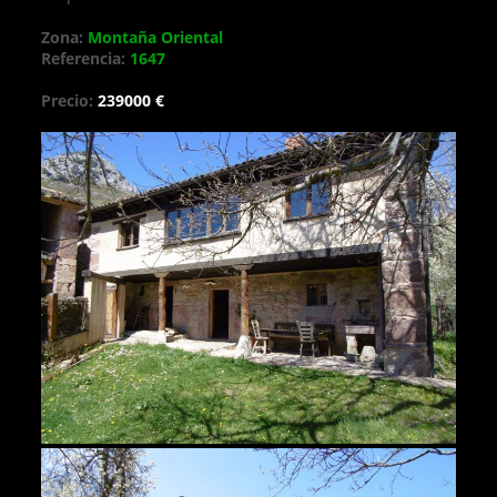
Zona:
Montaña Oriental
Referencia:
1647
Precio:
239000 €