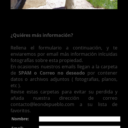
¿Quiéres más información?
Rellena el formulario a continuación, y te
enviaremos por email más información inlcuidas
fotografías sobre esta propiedad.
En ocasiones nuestros emails llegan a la carpeta
de
SPAM o Correo no deseado
por contener
datos o archivos adjuntos ( fotografias, planos,
etc ).
Revise estas carpetas para evitar su perdida y
añada nuestra dirección de correo
contacto@leondepueblo.com a su lista de
favoritos.
Nombre: