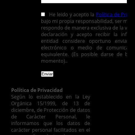
He leido y acepto la
Política de Priva
bajo mi propia responsabilidad, ser mayo
respondo de manera exclusiva de la vera
declaración y acepto recibir la infor
entidad considere oportuno enviarm
electrónico o medio de comunicació
equivalente. (Es posible darse de baj
momento)..
Política de Privacidad
Según lo establecido en la Ley
Orgánica 15/1999, de 13 de
diciembre, de Protección de datos
de Carácter Personal, le
informamos que los datos de
carácter personal facilitados en el