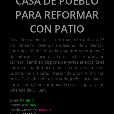
CASA DE PUEBLO
PARA REFORMAR
CON PATIO
Casa de pueblo para reformar, con patio, a 23
km. de León. Vivienda tradicional de 2 plantas,
con unos 80 m² en cada una, que cuenta con 3
dormitorios, cocina, sala de estar y portalón
carretal. También dispone de varios anexos, tales
como cocina de horno, pajar, cuadra y almacén.
Cuenta con un patio interior de unos 70 m², con
pozo. Está ubicada en una pequeña localidad al
sur de León, bien comunicada con la capital y con
Valencia de D. Juan.
Zona:
Páramo
Referencia:
865
Precio Anterior:
39000 €