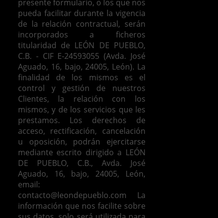
presente formulario, o los que nos
pueda facilitar durante la vigencia
de la relación contractual, serán
incorporados a ficheros
titularidad de LEÓN DE PUEBLO,
C.B. - CIF E-24593055 (Avda. José
Aguado, 16, bajo, 24005, León). La
finalidad de los mismos es el
control y gestión de nuestros
Clientes, la relación con los
mismos, y de los servicios que les
prestamos.
Los derechos de
acceso, rectificación, cancelación
u oposición, podrán ejercitarse
mediante escrito dirigido a LEÓN
DE PUEBLO, C.B., Avda. José
Aguado, 16, bajo, 24005, León,
email:
contacto@leondepueblo.com
La
información que nos facilite sobre
sus datos, solo será utilizada para