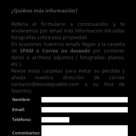
¿Quiéres más información?
Rellena el formulario a continuación, y te
enviaremos por email más información inlcuidas
fotografías sobre esta propiedad.
En ocasiones nuestros emails llegan a la carpeta
de
SPAM o Correo no deseado
por contener
datos o archivos adjuntos ( fotografias, planos,
etc ).
Revise estas carpetas para evitar su perdida y
añada nuestra dirección de correo
contacto@leondepueblo.com a su lista de
favoritos.
Nombre:
Email:
Teléfono:
Comentarios: