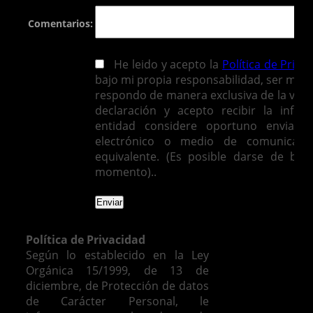
Comentarios:
He leido y acepto la
Política de Priva
bajo mi propia responsabilidad, ser mayo
respondo de manera exclusiva de la vera
declaración y acepto recibir la infor
entidad considere oportuno enviarm
electrónico o medio de comunicació
equivalente. (Es posible darse de baj
momento)..
Política de Privacidad
Según lo establecido en la Ley
Orgánica 15/1999, de 13 de
diciembre, de Protección de datos
de Carácter Personal, le