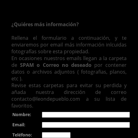
¿Quiéres más información?
Rellena el formulario a continuación, y te
enviaremos por email más información inlcuidas
fotografías sobre esta propiedad.
En ocasiones nuestros emails llegan a la carpeta
de
SPAM o Correo no deseado
por contener
datos o archivos adjuntos ( fotografias, planos,
etc ).
Revise estas carpetas para evitar su perdida y
añada nuestra dirección de correo
contacto@leondepueblo.com a su lista de
favoritos.
Nombre:
Email:
Teléfono: