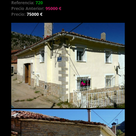
Referencia:
720
Precio Anterior:
95000 €
Precio:
75000 €