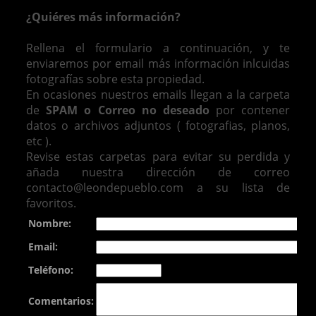
¿Quiéres más información?
Rellena el formulario a continuación, y te
enviaremos por email más información inlcuidas
fotografías sobre esta propiedad.
En ocasiones nuestros emails llegan a la carpeta
de
SPAM o Correo no deseado
por contener
datos o archivos adjuntos ( fotografias, planos,
etc ).
Revise estas carpetas para evitar su perdida y
añada nuestra dirección de correo
contacto@leondepueblo.com a su lista de
favoritos.
Nombre:
Email:
Teléfono:
Comentarios: