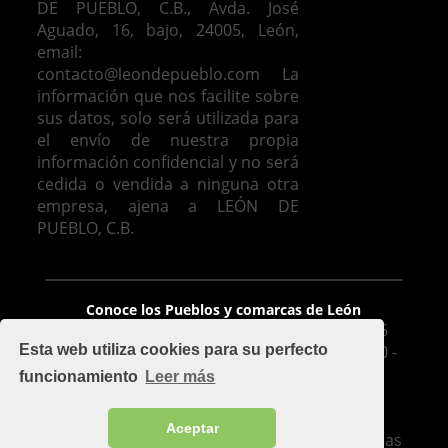
DE PUEBLO, C.B., Avda. José
Aguado, 16, bajo, 24005, León,
email:
contacto@leondepueblo.com
La
información que nos facilite sobre
sus datos, solo será utilizada para
el envío de nuestra propia
información confidencial y no será
cedida o vendida a ninguna otra
empresa, ajena a LEÓN DE
PUEBLO, C.B.
Venta de casas en León
Conoce los Pueblos y comarcas de León
León De Pueblo, C.B. - Avda. José Aguado 16
Esta web utiliza cookies para su perfecto
Bajo, 24005, León - mapa - Móvil: 626 425 510 -
Oficina: 987 100 977 - Fax 987 209 283
funcionamiento
Leer más
contacto@leondepueblo.com
-
Aviso legal
Implementado por
Cuadruple.com
.
Aceptar
Soluciones de diseño de páginas web y Tiendas