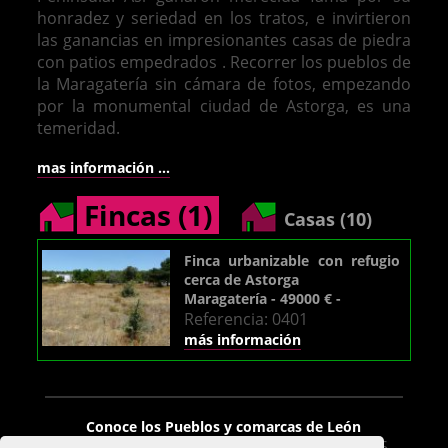
honradez y seriedad en los tratos, e invirtieron
las ganancias en impresionantes casas de piedra
con patios empedrados . Recorrer los pueblos de
la Maragatería sin cámara de fotos, empezando
por la monumental ciudad de Astorga, es una
temeridad.
mas información ...
Fincas (1)
Casas (10)
Finca urbanizable con refugio
cerca de Astorga
Maragatería - 49000 € -
Referencia: 0401
más información
Venta de casas en León
Conoce los Pueblos y comarcas de León
León De Pueblo, C.B. - Avda. José Aguado 16