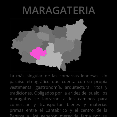
MARAGATERIA
La más singular de las comarcas leonesas. Un
paraíso etnográfico que cuenta con su propia
vestimenta, gastronomía, arquitectura, ritos y
tradiciones. Obligados por la aridez del suelo, los
maragatos se lanzaron a los caminos para
comerciar y transportar bienes y materias
primas entre el Cantábrico y el centro de la
Península. Así ganaron merecida fama por su